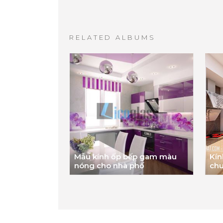
RELATED ALBUMS
Mẫu kính ốp bếp gam màu
Kín
nóng cho nhà phố
ch