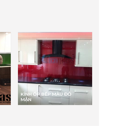
KÍNH ỐP BẾP MÀU ĐỎ
MẬN