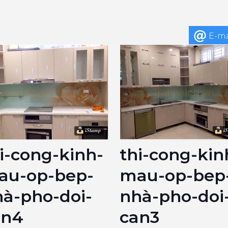
E-ma
i-cong-kinh-
thi-cong-kin
au-op-bep-
mau-op-bep
à-pho-doi-
nhà-pho-doi
an4
can3