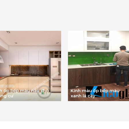
h ốp bếp màu nâu cho
Kính màu ốp bếp màu
ung cư
xanh lá cây