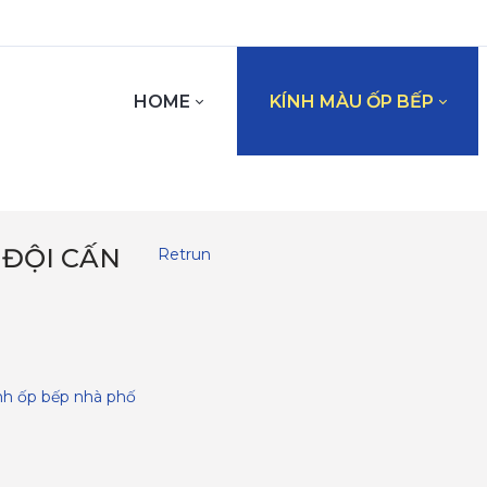
HOME
KÍNH MÀU ỐP BẾP
 ĐỘI CẤN
Retrun
nh ốp bếp nhà phố