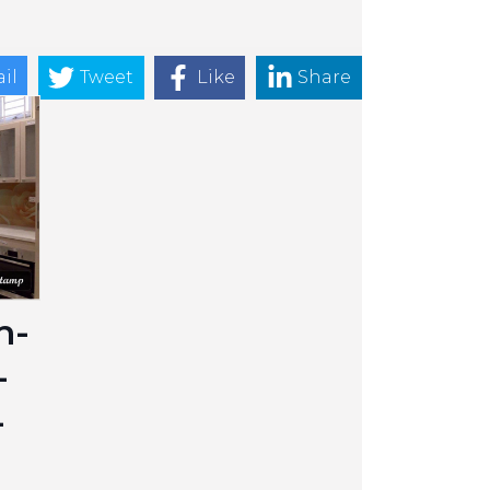
il
Tweet
Like
Share
h-
-
-