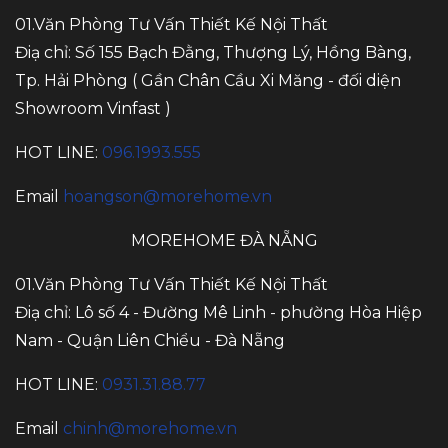
01.Văn Phòng Tư Vấn Thiết Kế Nội Thất
Điạ chỉ: Số 155 Bạch Đằng, Thượng Lý, Hồng Bàng,
Tp. Hải Phòng ( Gần Chân Cầu Xi Măng - đối diện
Showroom Vinfast )
HOT LINE:
096.1993.555
Email
hoangson@morehome.vn
MOREHOME ĐÀ NẴNG
01.Văn Phòng Tư Vấn Thiết Kế Nội Thất
Điạ chỉ: Lô số 4 - Đường Mê Linh - phường Hòa Hiệp
Nam - Quận Liên Chiểu - Đà Nẵng
HOT LINE:
0931.31.88.77
Email
chinh@morehome.vn