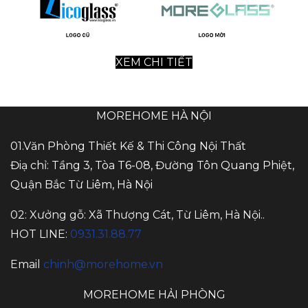
XEM CHI TIẾT
MOREHOME HÀ NỘI
01.Văn Phòng Thiết Kế & Thi Công Nội Thất
Điạ chỉ: Tầng 3, Tòa T6-08, Đường Tôn Quang Phiệt,
Quận Bắc Từ Liêm, Hà Nội
02: Xưởng gỗ: Xã Thượng Cát, Từ Liêm, Hà Nội..
HOT LINE:
0931.31.88.77
Email
chinh@morehome.vn
MOREHOME HẢI PHÒNG