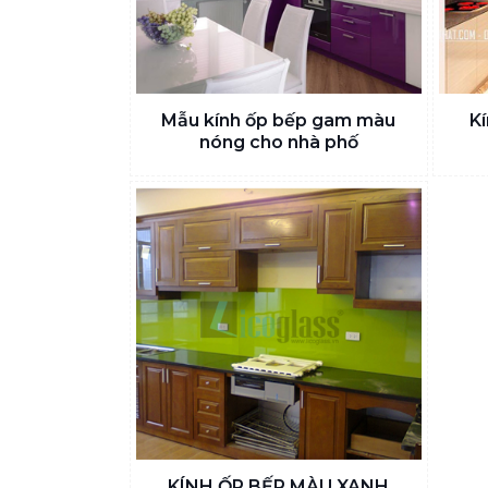
Mẫu kính ốp bếp gam màu
K
nóng cho nhà phố
KÍNH ỐP BẾP MÀU XANH