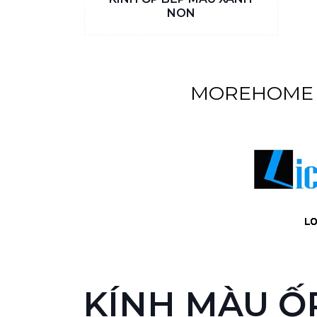
NON
MOREHOME C
KÍNH MÀU Ố