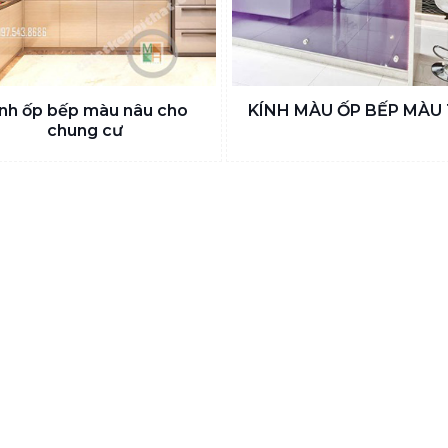
ính ốp bếp màu nâu cho
KÍNH MÀU ỐP BẾP MÀU 
chung cư